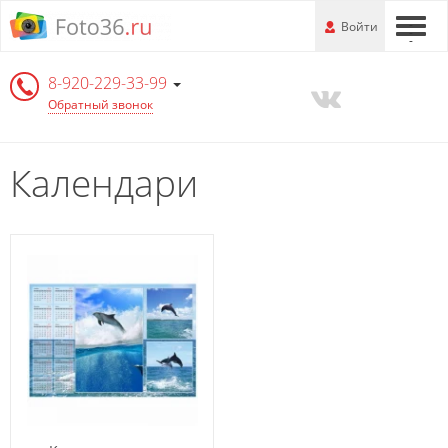
Перейти
-
Войти
-
-
к
основной
8-920-229-33-99
информации
Обратный звонок
Календари